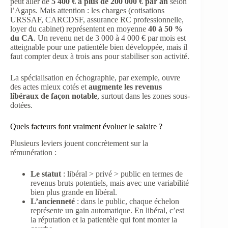
peut aller de
5 400 € à plus de 200 000 € par an
selon
l’Agaps. Mais attention : les charges (cotisations
URSSAF, CARCDSF, assurance RC professionnelle,
loyer du cabinet) représentent en moyenne
40 à 50 %
du CA
. Un revenu net de 3 000 à 4 000 € par mois est
atteignable pour une patientèle bien développée, mais il
faut compter deux à trois ans pour stabiliser son activité.
La spécialisation en échographie, par exemple, ouvre
des actes mieux cotés et
augmente les revenus
libéraux de façon notable
, surtout dans les zones sous-
dotées.
Quels facteurs font vraiment évoluer le salaire ?
Plusieurs leviers jouent concrètement sur la
rémunération :
Le statut
: libéral > privé > public en termes de
revenus bruts potentiels, mais avec une variabilité
bien plus grande en libéral.
L’ancienneté
: dans le public, chaque échelon
représente un gain automatique. En libéral, c’est
la réputation et la patientèle qui font monter la