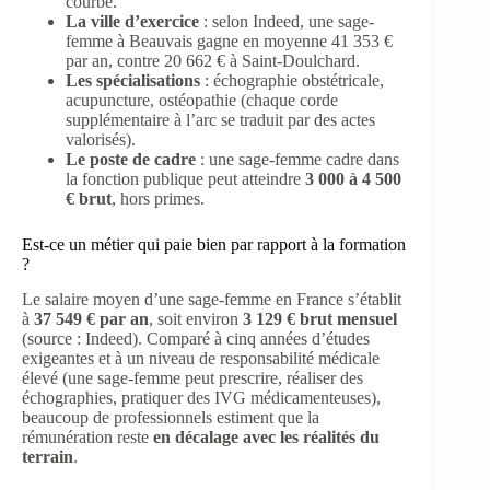
courbe.
La ville d’exercice
: selon Indeed, une sage-
femme à Beauvais gagne en moyenne 41 353 €
par an, contre 20 662 € à Saint-Doulchard.
Les spécialisations
: échographie obstétricale,
acupuncture, ostéopathie (chaque corde
supplémentaire à l’arc se traduit par des actes
valorisés).
Le poste de cadre
: une sage-femme cadre dans
la fonction publique peut atteindre
3 000 à 4 500
€ brut
, hors primes.
Est-ce un métier qui paie bien par rapport à la formation
?
Le salaire moyen d’une sage-femme en France s’établit
à
37 549 € par an
, soit environ
3 129 € brut mensuel
(source : Indeed). Comparé à cinq années d’études
exigeantes et à un niveau de responsabilité médicale
élevé (une sage-femme peut prescrire, réaliser des
échographies, pratiquer des IVG médicamenteuses),
beaucoup de professionnels estiment que la
rémunération reste
en décalage avec les réalités du
terrain
.