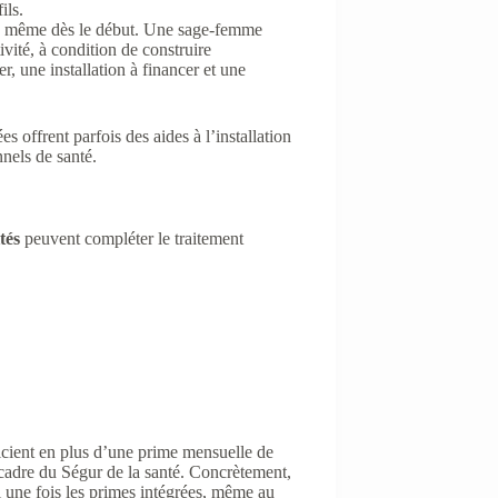
ils.
evé, même dès le début. Une sage-femme
vité, à condition de construire
r, une installation à financer et une
 offrent parfois des aides à l’installation
nels de santé.
tés
peuvent compléter le traitement
icient en plus d’une prime mensuelle de
 cadre du Ségur de la santé. Concrètement,
 une fois les primes intégrées, même au