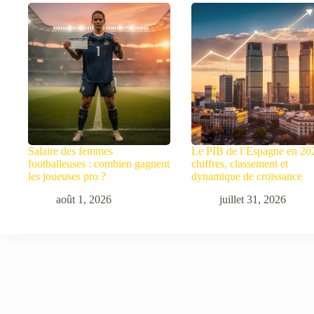
Salaire des femmes
Le PIB de l’Espagne en 20
footballeuses : combien gagnent
chiffres, classement et
les joueuses pro ?
dynamique de croissance
août 1, 2026
juillet 31, 2026