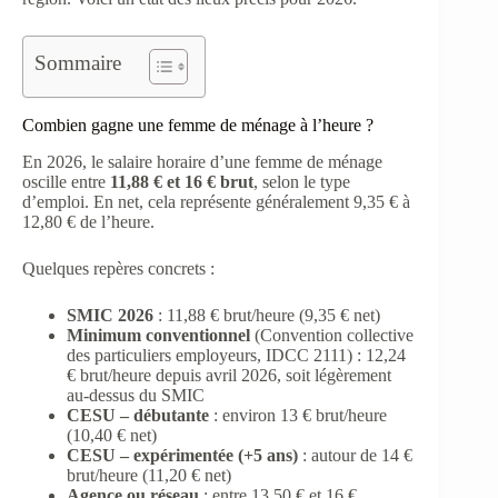
Sommaire
Combien gagne une femme de ménage à l’heure ?
En 2026, le salaire horaire d’une femme de ménage
oscille entre
11,88 € et 16 € brut
, selon le type
d’emploi. En net, cela représente généralement 9,35 € à
12,80 € de l’heure.
Quelques repères concrets :
SMIC 2026
: 11,88 € brut/heure (9,35 € net)
Minimum conventionnel
(Convention collective
des particuliers employeurs, IDCC 2111) : 12,24
€ brut/heure depuis avril 2026, soit légèrement
au-dessus du SMIC
CESU – débutante
: environ 13 € brut/heure
(10,40 € net)
CESU – expérimentée (+5 ans)
: autour de 14 €
brut/heure (11,20 € net)
Agence ou réseau
: entre 13,50 € et 16 €