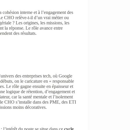
la cohésion interne et à l’engagement des
Le CHO relève-t-il d’un vrai métier ou
riale ? Les origines, les missions, les
nt la réponse. Le rôle avance entre
endent des résultats.
’univers des entreprises tech, où Google
 débuts, on le caricature en « responsable
es. Le rôle gagne ensuite en épaisseur et
une logique de rétention, d’engagement et
ateur, car la santé mentale et l’isolement
 le CHO s’installe dans des PME, des ETI
missions moins décoratives.
 l’intérêt du poste se situe dans ce
cycle