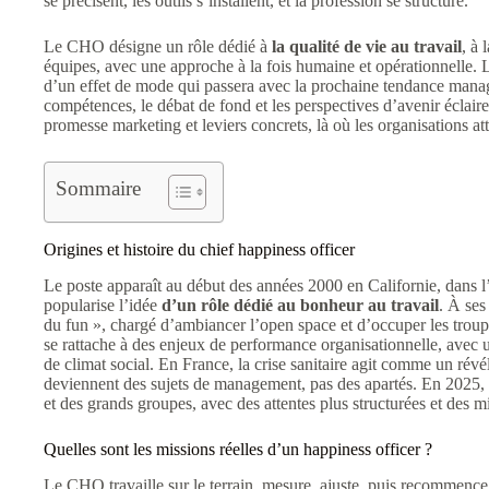
se précisent, les outils s’installent, et la profession se structure.
Le CHO désigne un rôle dédié à
la qualité de vie au travail
, à 
équipes, avec une approche à la fois humaine et opérationnelle. 
d’un effet de mode qui passera avec la prochaine tendance managé
compétences, le débat de fond et les perspectives d’avenir éclaire
promesse marketing et leviers concrets, là où les organisations att
Sommaire
Origines et histoire du chief happiness officer
Le poste apparaît au début des années 2000 en Californie, dans l
popularise l’idée
d’un rôle dédié au bonheur au travail
. À ses
du fun », chargé d’ambiancer l’open space et d’occuper les troup
se rattache à des enjeux de performance organisationnelle, avec 
de climat social. En France, la crise sanitaire agit comme un révél
deviennent des sujets de management, pas des apartés. En 2025,
et des grands groupes, avec des attentes plus structurées et des 
Quelles sont les missions réelles d’un happiness officer ?
Le CHO travaille sur le terrain, mesure, ajuste, puis recommence :